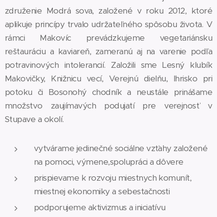
združenie Modrá sova, založené v roku 2012, ktoré
aplikuje princípy trvalo udržateľného spôsobu života. V
rámci Makovíc prevádzkujeme vegetariánsku
reštauráciu a kaviareň, zameranú aj na varenie podľa
potravinových intolerancií. Založili sme Lesný klubík
Makovičky, Knižnicu vecí, Verejnú dielňu, Ihrisko pri
potoku či Bosonohý chodník a neustále prinášame
množstvo zaujímavých podujatí pre verejnosť v
Stupave a okolí.
vytvárame jedinečné sociálne vzťahy založené
na pomoci, výmene,spolupráci a dôvere
prispievame k rozvoju miestnych komunít,
miestnej ekonomiky a sebestačnosti
podporujeme aktivizmus a iniciatívu