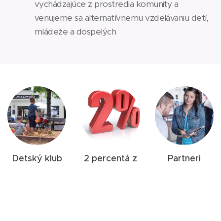
vychádzajúce z prostredia komunity a
venujeme sa alternatívnemu vzdelávaniu detí,
mládeže a dospelých
Detský klub
2 percentá z
Partneri
Makovičky
dane
Firmy, nadácie
Klub pre
Vďaka vašej
a partneri, ktorí
deticky od 2,5
podpore sa
nás podporili.
roka s
môžete