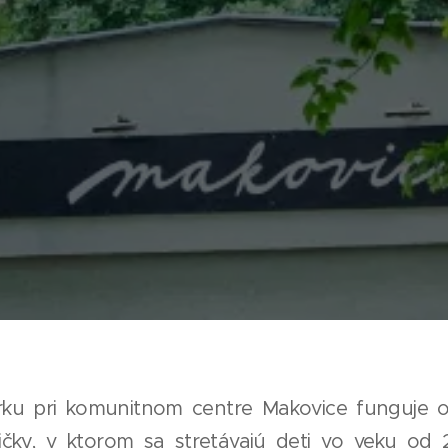
ku pri komunitnom centre Makovice funguje 
čky, v ktorom sa stretávajú deti vo veku od 2