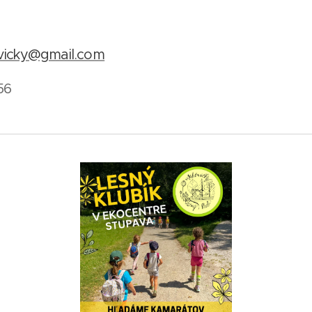
vicky@gmail.com
56