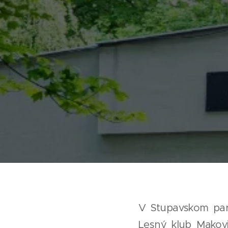
V Stupavskom par
Lesný klub Makovi