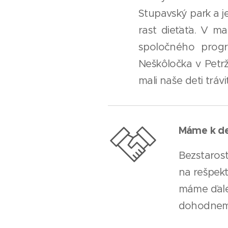
Stupavský park a j
rast dieťaťa. V m
spoločného progr
Neškôločka v Petr
mali naše deti trávi
Máme k de
Bezstarost
na rešpekt
máme ďalek
dohodneme