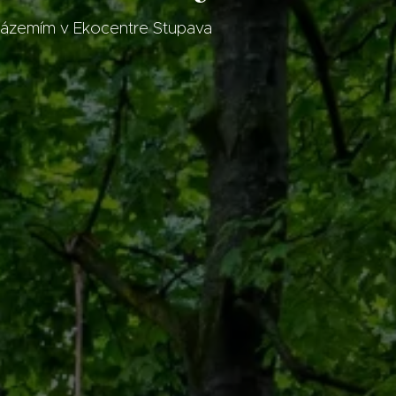
o zázemím v Ekocentre Stupava