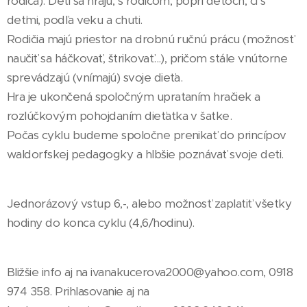
rodiča). Deti sa hrajú, s rodičom, popri deťoch, či s
deťmi, podľa veku a chuti.
Rodičia majú priestor na drobnú ručnú prácu (možnosť
naučiť sa háčkovať, štrikovať...), pričom stále vnútorne
sprevádzajú (vnímajú) svoje dieťa.
Hra je ukončená spoločným uprataním hračiek a
rozlúčkovým pohojdaním dieťatka v šatke.
Počas cyklu budeme spoločne prenikať do princípov
waldorfskej pedagogky a hlbšie poznávať svoje deti.
Jednorázový vstup 6,-, alebo možnosť zaplatiť všetky
hodiny do konca cyklu (4,6/hodinu).
Bližšie info aj na ivanakucerova2000@yahoo.com, 0918
974 358. Prihlasovanie aj na