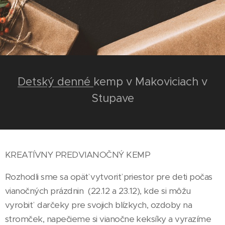
Detský denné
kemp v Makoviciach v
Stupave
KREATÍVNY PREDVIANOČNÝ KEMP
Rozhodli sme sa opäť vytvoriť priestor pre deti počas
vianočných prázdnin (22.12 a 23.12), kde si môžu
vyrobiť darčeky pre svojich blízkych, ozdoby na
stromček, napečieme si vianočne keksíky a vyrazíme