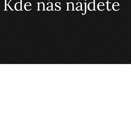
Kde nás nájdete
Makovice
Park 396/1, 900 31 Stupava