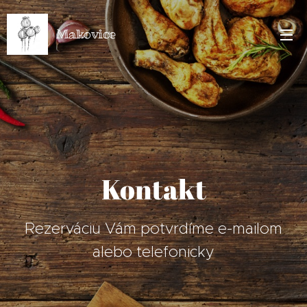
Makovice
Kontakt
Rezerváciu Vám potvrdíme e-mailom
alebo telefonicky