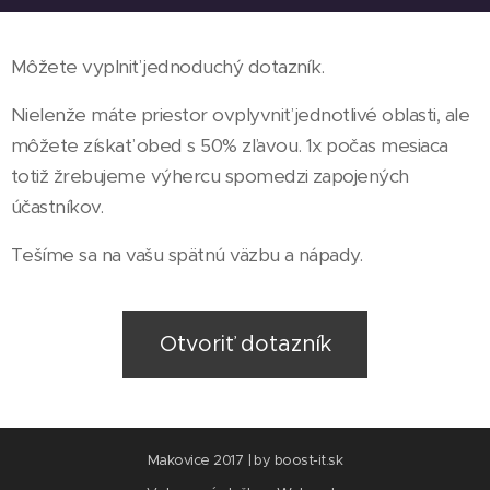
Môžete vyplniť jednoduchý dotazník.
Nielenže máte priestor ovplyvniť jednotlivé oblasti, ale
môžete získať obed s 50% zľavou. 1x počas mesiaca
totiž žrebujeme výhercu spomedzi zapojených
účastníkov.
Tešíme sa na vašu spätnú väzbu a nápady.
Otvoriť dotazník
Makovice 2017 | by boost-it.sk